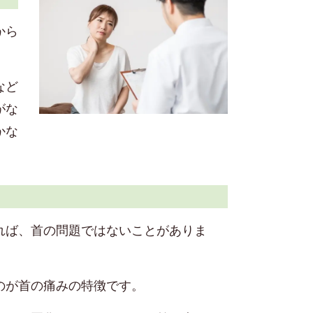
から
など
がな
かな
れば、首の問題ではないことがありま
のが首の痛みの特徴です。