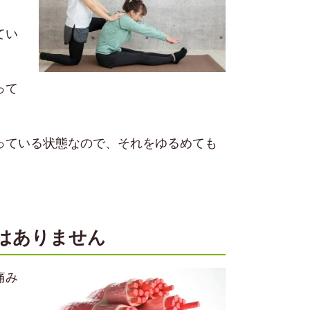
てい
って
っている状態なので、それをゆるめても
はありません
痛み
。