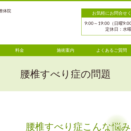
整体院
お気軽にお問合せ
9:00～19:00（日曜9:0
定休日：水
料金
施術案内
よくあるご質問
腰椎すべり症の問題
腰椎すべり症こんな悩