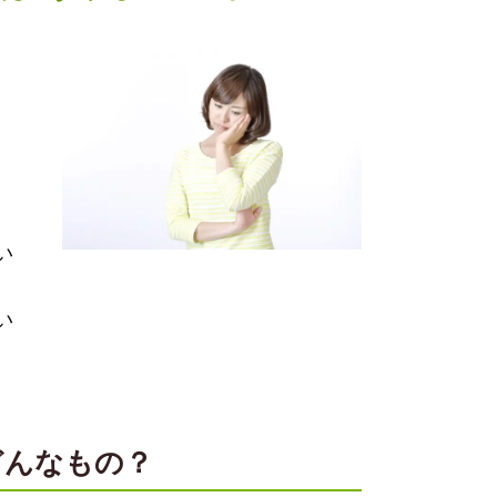
い
い
どんなもの？