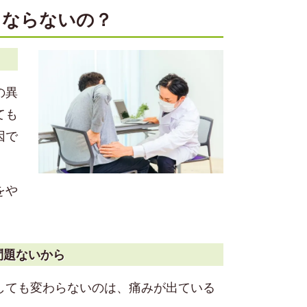
くならないの？
の異
ても
因で
をや
問題ないから
しても変わらないのは、痛みが出ている