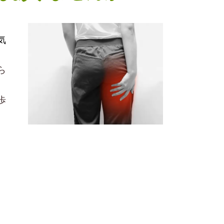
気
ら
歩