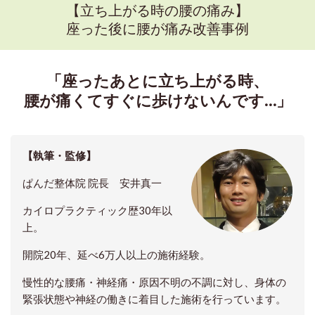
【立ち上がる時の腰の痛み】
座った後に腰が痛み改善事例
「座ったあとに立ち上がる時、
腰が痛くてすぐに歩けないんです…」
【執筆・監修】
ぱんだ整体院 院長
安井真一
カイロプラクティック歴30年以
上。
開院20年、延べ6万人以上の施術経験。
慢性的な腰痛・神経痛・原因不明の不調に対し、身体の
緊張状態や神経の働きに着目した施術を行っています。